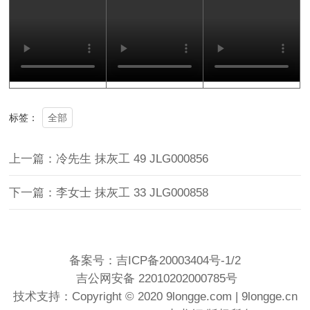
全部
标签：
上一篇：冷先生 抹灰工 49 JLG000856
下一篇：李女士 抹灰工 33 JLG000858
备案号：
吉ICP备20003404号-1/2
吉公网安备 22010202000785号
技术支持：Copyright
© 2020 9longge.com | 9longge.cn