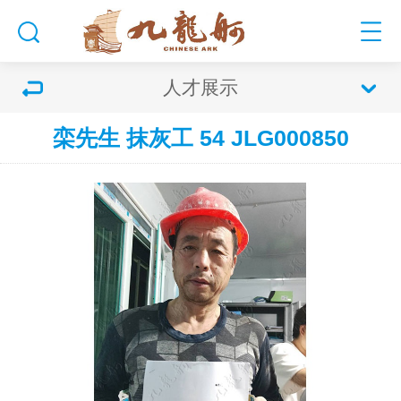
人才展示
栾先生 抹灰工 54 JLG000850