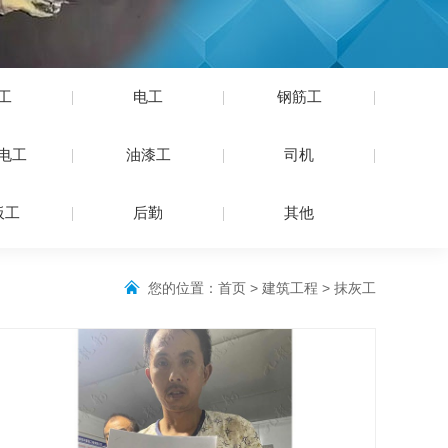
工
电工
钢筋工
电工
油漆工
司机
板工
后勤
其他
您的位置：
首页
>
建筑工程
>
抹灰工