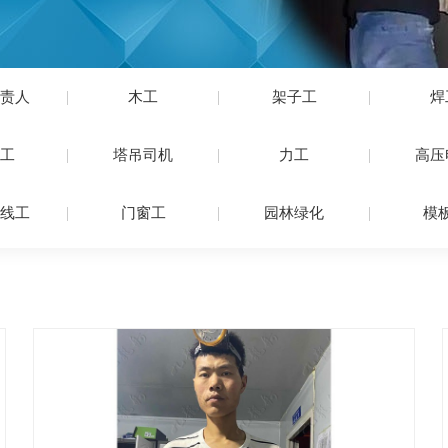
责人
木工
架子工
焊
工
塔吊司机
力工
高压
线工
门窗工
园林绿化
模