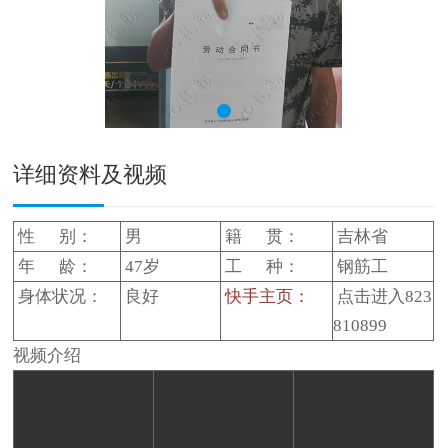
详细资料及视频
性 别：
男
籍 贯：
吉林省
年 龄：
47岁
工 种：
钢筋工
身体状况：
良好
快手主页：
点击进入823
810899
视频介绍